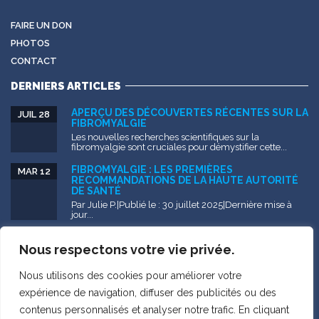
FAIRE UN DON
PHOTOS
CONTACT
DERNIERS ARTICLES
APERÇU DES DÉCOUVERTES RÉCENTES SUR LA
JUIL 28
FIBROMYALGIE
Les nouvelles recherches scientifiques sur la
fibromyalgie sont cruciales pour démystifier cette...
FIBROMYALGIE : LES PREMIÈRES
MAR 12
RECOMMANDATIONS DE LA HAUTE AUTORITÉ
DE SANTÉ
Par Julie P.|Publié le : 30 juillet 2025|Dernière mise à
jour...
FIBROMYALGIE – DOCUMENT DE
NOV 25
VULGARISATION
Nous respectons votre vie privée.
Issu de mémoire de recherche sur l’errance
diagnostique et l’impact...
Nous utilisons des cookies pour améliorer votre
expérience de navigation, diffuser des publicités ou des
contenus personnalisés et analyser notre trafic. En cliquant