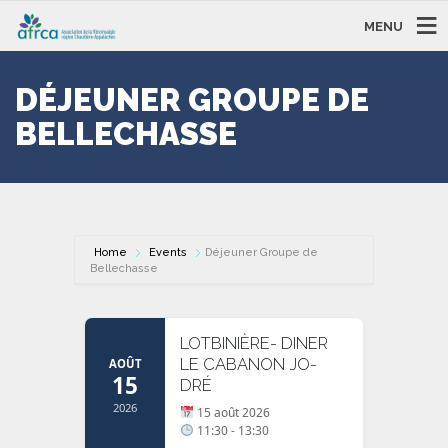
MENU
DÉJEUNER GROUPE DE
BELLECHASSE
Home
Events
Déjeuner Groupe de
Bellechasse
LOTBINIÈRE- DINER
LE CABANON JO-
AOÛT
15
DRÉ
2026
15 août 2026
11:30 - 13:30