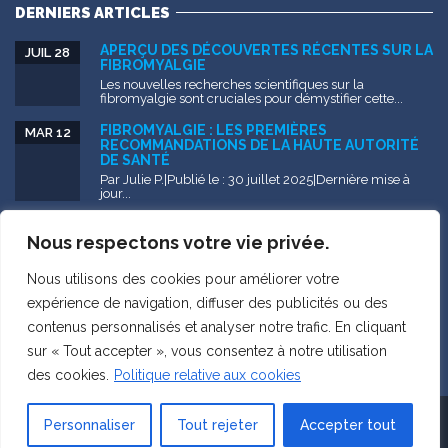
DERNIERS ARTICLES
APERÇU DES DÉCOUVERTES RÉCENTES SUR LA
JUIL 28
FIBROMYALGIE
Les nouvelles recherches scientifiques sur la
fibromyalgie sont cruciales pour démystifier cette...
FIBROMYALGIE : LES PREMIÈRES
MAR 12
RECOMMANDATIONS DE LA HAUTE AUTORITÉ
DE SANTÉ
Par Julie P.|Publié le : 30 juillet 2025|Dernière mise à
jour...
FIBROMYALGIE – DOCUMENT DE
NOV 25
VULGARISATION
Nous respectons votre vie privée.
Issu de mémoire de recherche sur l’errance
diagnostique et l’impact...
Nous utilisons des cookies pour améliorer votre
expérience de navigation, diffuser des publicités ou des
contenus personnalisés et analyser notre trafic. En cliquant
sur « Tout accepter », vous consentez à notre utilisation
des cookies.
Politique relative aux cookies
Copyright ©2026 tous droits réservés
Personnaliser
Tout rejeter
Accepter tout
Réalisé par :
CyberPerformance