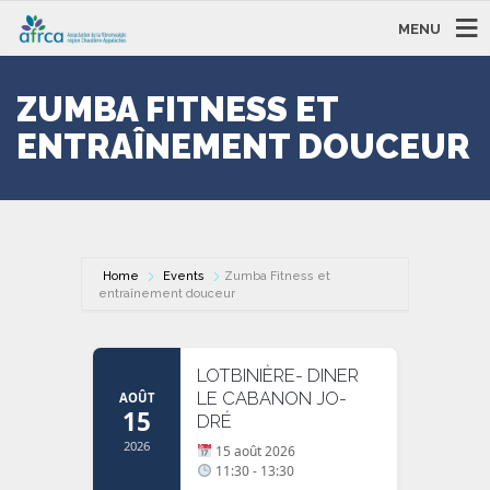
MENU
ZUMBA FITNESS ET
ENTRAÎNEMENT DOUCEUR
Home
Events
Zumba Fitness et
entraînement douceur
LOTBINIÈRE- DINER
LE CABANON JO-
AOÛT
15
DRÉ
2026
15 août 2026
11:30 - 13:30