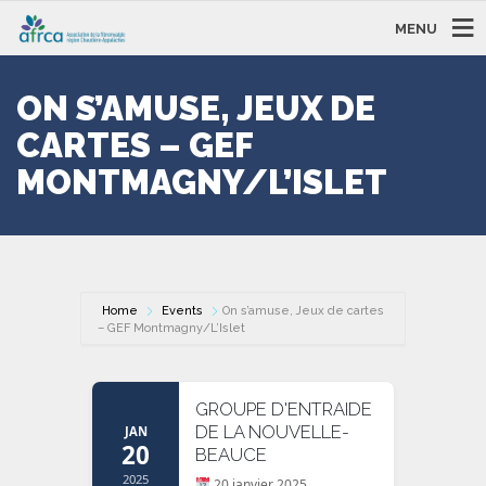
MENU
ON S’AMUSE, JEUX DE
CARTES – GEF
MONTMAGNY/L’ISLET
Home
Events
On s’amuse, Jeux de cartes
– GEF Montmagny/L’Islet
GROUPE D'ENTRAIDE
DE LA NOUVELLE-
JAN
20
BEAUCE
2025
20 janvier 2025