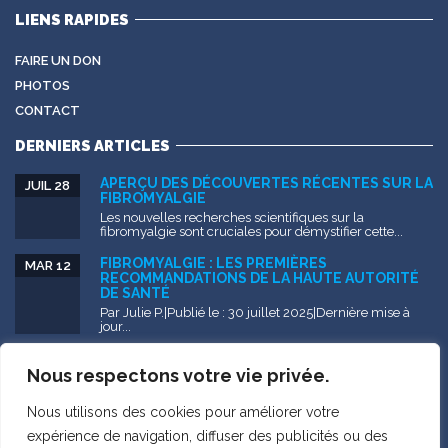
LIENS RAPIDES
FAIRE UN DON
PHOTOS
CONTACT
DERNIERS ARTICLES
APERÇU DES DÉCOUVERTES RÉCENTES SUR LA
JUIL 28
FIBROMYALGIE
Les nouvelles recherches scientifiques sur la
fibromyalgie sont cruciales pour démystifier cette...
FIBROMYALGIE : LES PREMIÈRES
MAR 12
RECOMMANDATIONS DE LA HAUTE AUTORITÉ
DE SANTÉ
Par Julie P.|Publié le : 30 juillet 2025|Dernière mise à
jour...
FIBROMYALGIE – DOCUMENT DE
NOV 25
VULGARISATION
Nous respectons votre vie privée.
Issu de mémoire de recherche sur l’errance
diagnostique et l’impact...
Nous utilisons des cookies pour améliorer votre
expérience de navigation, diffuser des publicités ou des