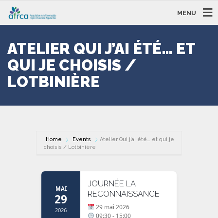
MENU
ATELIER QUI J’AI ÉTÉ… ET
QUI JE CHOISIS /
LOTBINIÈRE
Home
Events
Atelier Qui j’ai été… et qui je
choisis / Lotbinière
JOURNÉE LA
MAI
RECONNAISSANCE
29
29 mai 2026
2026
09:30 - 15:00