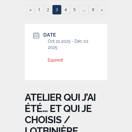
«
1
2
3
4
5
…
9
»
DATE
Oct 21 2025
- Déc 02
2025
Expired!
ATELIER QUI J’AI
ÉTÉ… ET QUI JE
CHOISIS /
LOTBINIÈRE