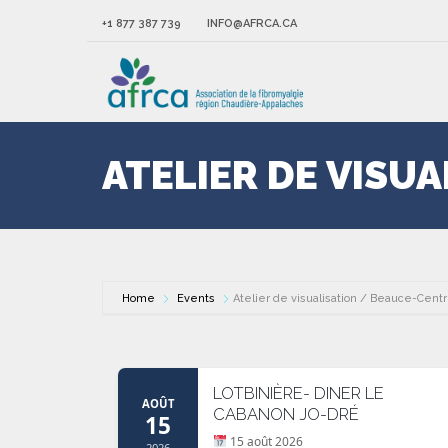
+1 877 387 739
INFO@AFRCA.CA
ATELIER DE VISU
Home
Events
Atelier de visualisation / Beauce-Cent
LOTBINIÈRE- DINER LE
AOÛT
CABANON JO-DRÉ
15
15 août 2026
2026