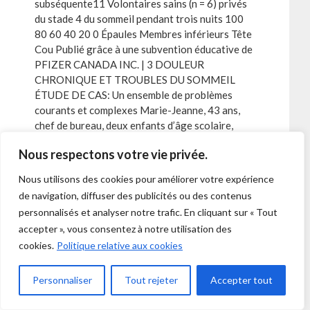
subséquente11 Volontaires sains (n = 6) privés
du stade 4 du sommeil pendant trois nuits 100
80 60 40 20 0 Épaules Membres inférieurs Tête
Cou Publié grâce à une subvention éducative de
PFIZER CANADA INC. | 3 DOULEUR
CHRONIQUE ET TROUBLES DU SOMMEIL
ÉTUDE DE CAS: Un ensemble de problèmes
courants et complexes Marie-Jeanne, 43 ans,
chef de bureau, deux enfants d’âge scolaire,
vient consulter son médecin de famille en se
Nous respectons votre vie privée.
plaignant d’une douleur chronique dans le cou,
les épaules et le dos, d’un manque d’énergie,
Nous utilisons des cookies pour améliorer votre expérience
d’anxiété et « de ne pas dormir ». Elle admet
de navigation, diffuser des publicités ou des contenus
qu’elle a tendance à surréagir à des problèmes
personnalisés et analyser notre trafic. En cliquant sur « Tout
mineurs au travail et avec ses enfants.
accepter », vous consentez à notre utilisation des
Interrogée au sujet de son humeur, elle avoue
cookies.
Politique relative aux cookies
avoir une « certaine indifférence » vis-à-vis de
certaines activités qui l’intéressaient
auparavant, comme le jardinage. Marie-Jeanne a
Personnaliser
Tout rejeter
Accepter tout
commencé par traiter sa douleur avec des
analgésiques en vente libre, mais ils sont peu à